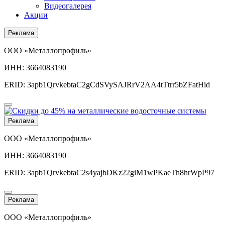
Видеогалерея
Акции
Реклама
ООО «Металлопрофиль»
ИНН: 3664083190
ERID: 3apb1QrvkebtaC2gCdSVySAJRrV2AA4tTtrr5bZFatHid
Реклама
ООО «Металлопрофиль»
ИНН: 3664083190
ERID: 3apb1QrvkebtaC2s4yajbDKz22giM1wPKaeTh8hrWpP97
Реклама
ООО «Металлопрофиль»