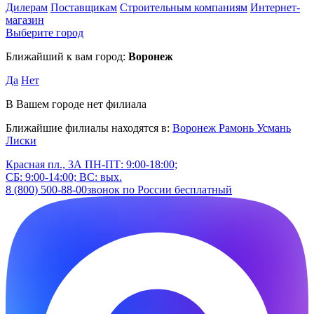
Дилерам
Поставщикам
Строительным компаниям
Интернет-
магазин
Выберите город
Ближайший к вам город:
Воронеж
Да
Нет
В Вашем городе нет филиала
Ближайшие филиалы находятся в:
Воронеж
Рамонь
Усмань
Лиски
Красная пл., 3А
ПН-ПТ: 9:00-18:00;
СБ: 9:00-14:00; ВС: вых.
8 (800) 500-88-00
звонок по России бесплатный