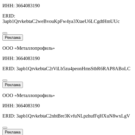
ИНН: 3664083190
ERID:
3apb1QrvkebtaC2weBvouKpFw4ya3XtaeU6LCgdtHmUUc
Реклама
ООО «Металлопрофиль»
ИНН: 3664083190
ERID: 3apb1QrvkebtaC2rViLb5zu4peonHmsStbR6RAP8ABoLC
Реклама
ООО «Металлопрофиль»
ИНН: 3664083190
ERID: 3apb1QrvkebtaC2nhtBre3KvfuNLpzhufFqHXuN8wxLgV
Реклама