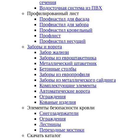
сечения
Водосточная система из ПВХ
Профилированный лист
Профнастил для фасада
Профнастил для забора
Профнастил кровельный
Профлист
Профнастил несущий
Заборы и ворота
Забор жалюзи
Заборы из евроштакетника
Металлический штакетник
Бетонные столбы
Заборы из европрофиля
Заборы из металлического сайдинга
Комплектующие элементы
Автоматические ворота
Ограждения
Кованые изделия
Элементы безопасности кровли
Снегозадержатели
Ограждения
Лестницы
Переходные мостики
Скачать каталог